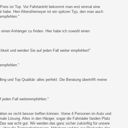
reis ist Top. Vor Fahrtantritt bekommt man erst einmal eine
t habe. Herr Alteruthemeyer ist ein spitzen Typ, den man auch
rempfehlen."
g einen Anhänger zu finden. Hier habe ich sowohl einen
hkeit und werden Sie auf jeden Fall weiter empfehlen!"
 empfehlen."
ng und Top Qualität- alles perfekt. Die Beratung übertrifft meine
 jeden Fall weiterempfehlen."
ätten es nicht besser treffen können. Vorne 4 Personen im Auto und
ale Lösung. Alles in den Hänger, sogar die Fahrräder fanden Platz
Das war echt gut. Wir werden das ganz sicher zukünftig für unsere