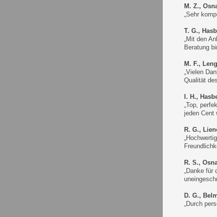
M. Z., Osn
„Sehr kompe
T. G., Has
„Mit den An
Beratung bi
M. F., Len
„Vielen Dan
Qualität de
I. H., Has
„Top, perfe
jeden Cent 
R. G., Lie
„Hochwertig
Freundlichke
R. S., Osn
„Danke für 
uneingesch
D. G., Bel
„Durch pers