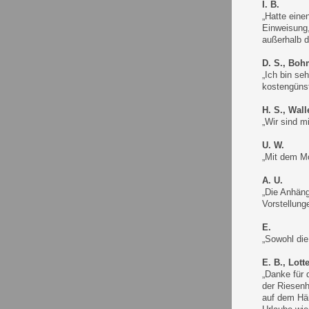
I. B.
„Hatte eine
Einweisung,
außerhalb d
D. S., Boh
„Ich bin se
kostengüns
H. S., Wal
„Wir sind m
U. W.
„Mit dem Mo
A. U.
„Die Anhäng
Vorstellung
E.
„Sowohl die
E. B., Lott
„Danke für 
der Riesenh
auf dem Hän