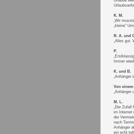
Urlaube wie
Urlaubsanhä
K. M.
„Wir musst
„kleine“ Um
R. A. und 
„Alles gut.
P.
„Erstklassi
Immer wiede
K. und B.
„Anhänger i
Von einem
„Anhänger u
M. L.
„Der Zufall
im Internet
der Vermiet
nach Termin
Anhänger ab
ein echt to