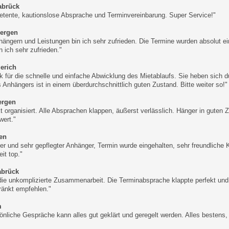
abrück
tente, kautionslose Absprache und Terminvereinbarung. Super Service!"
bergen
hängern und Leistungen bin ich sehr zufrieden. Die Termine wurden absolut ein
n ich sehr zufrieden."
gerich
k für die schnelle und einfache Abwicklung des Mietablaufs. Sie heben sich d
s Anhängers ist in einem überdurchschnittlich guten Zustand. Bitte weiter so!"
bergen
kt organisiert. Alle Absprachen klappen, äußerst verlässlich. Hänger in guten
wert."
nen
er und sehr gepflegter Anhänger, Termin wurde eingehalten, sehr freundlic
it top."
abrück
die unkomplizierte Zusammenarbeit. Die Terminabsprache klappte perfekt und 
ränkt empfehlen."
m
önliche Gespräche kann alles gut geklärt und geregelt werden. Alles bestens, 