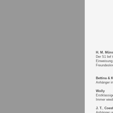
H. M. Müns
Der S1 lief
Einweisung 
Freundeskre
Bettina & 
Anhänger in
Wolly
Erstklassig
Immer wied
J. T.
,
Coesf
Anhänger un