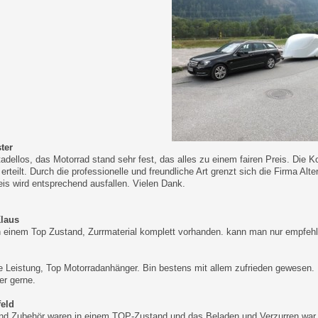
ter
 tadellos, das Motorrad stand sehr fest, das alles zu einem fairen Preis. Die
erteilt. Durch die professionelle und freundliche Art grenzt sich die Firma A
is wird entsprechend ausfallen. Vielen Dank.
Klaus
 einem Top Zustand, Zurrmaterial komplett vorhanden. kann man nur empfehl
e Leistung, Top Motorradanhänger. Bin bestens mit allem zufrieden gewesen
er gerne.
eld
d Zubehör waren in einem TOP-Zustand und das Beladen und Verzurren war a