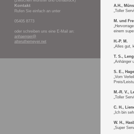
(zwischen Münster und Osnabrück)
Kontakt
A.H., Müns
„Toller Ser
Rufen Sie einfach an unter
M. und Fr
05405 8773
„Hervorrage
einem super
oder schreiben uns eine E-Mail an:
anhaenger@
H.-P. M.
alteruthemeyer.net
„Alles gut,
T. S., Leng
„Anhänger u
S. E., Hag
„Vom Verlei
Preis/Leist
M.-R. V., 
„Toller Serv
C. H., Lien
„Ich bin se
W. H., Has
„Super Serv