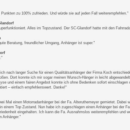
en Punkten zu 100% zufrieden. Und würde sie auf jeden Fall weiterempfehlen."
Glandorf
superfunktioniert. Alles im Topzustand. Der SC-Glandorf hatte mit den Fahrra
m
 gute Beratung, freundlicher Umgang, Anhänger ist super."
orf
."
ich nach langer Suche für einen Qualitätsanhänger der Firma Koch entschiede
oßen. Dort konnte ich mir sogar meinen Wunsch-Hänger in leicht abgewandelt
yse und einem fairen Angebot konnte ich ohne Bedenken sofort einschlagen 
ntiert – einfach empfehlenswert. Danke!"
wei Mal einen Motorradanhänger bei der Fa. Alteruthemeyer gemietet. Dabei w
in einem Top Zustand. Nun habe ich zugeschlagen einen Anhänger bei der Fa
friedenheit eingehalten. Ich kann die Fa. Ausnahmslos weiterempfehlen und 
n Anhänger."