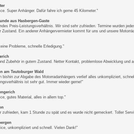
ter
vice. Super Anhänger. Dafür fahre ich gerne 45 Kilometer."
eunde aus Hasbergen-Gaste
ndes Preis-Leistungsverhältnis. Wir sind sehr zufrieden. Termine wurden jed
 Zustand. Ein anderer Anhängervermieter kommt für uns und unsere Motorräde
 keine Probleme, schnelle Erledigung."
erich
nd Zubehör in gutem Zustand. Netter Kontakt, problemlose Abwicklung und a
en am Teutoburger Wald
h bishin zur Abgabe des Motorradanhängers verlief alles unkompliziert, schnell
ungsverhältnis ist sehr gut. Immer wieder gerne!"
Lengerich
ice, gutes Material, alles in allem top."
en
hr zufrieden, kam 1 Stunde zu spät und es wurde nicht gemeckert. Toller Servi
bergen
ice, unkompliziert und schnell. Vielen Dank!"