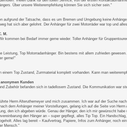
derholen. Vielen Dank für den tollen Service, von der ersten Kontaktaufnah
ngers. Über unsere Weiterempfehlung können Sie sich sicher sein."
en aufgrund der Tatsache, dass es um Bremen und Umgebung keine Anhänger
weg hat sich aber gelohnt. Der Anhänger für zwei Motorräder war top und alle
C. M.
 Wir kommen bei Bedarf immer gerne wieder. Toller Anhänger für Gruppentouren
ge Leistung, Top Motorradanhänger. Bin bestens mit allem zufrieden gewesen
r gerne!"
n einem Top Zustand, Zurrmaterial komplett vorhanden. Kann man weiterempf
 anonymen Kunden
nd Zubehör befanden sich in tadellosem Zustand. Die Kommunikation war stets
 führte Herrn Alteruthemeyer und mich zusammen. Ich war auf der Suche nac
 nach dem Anhänger meiner Vorstellungen, gelang ich auf die Seite von Herrn 
ung, den ich abgeben würde. Genau der Hänger, den ich mir gewünscht habe 
vereinbarung den Hänger an – super gepflegt, alles Tip Top. Ein Handschlag,
geholt. Alles lag bereit – Kaufvertrag, Papiere, Infos zum Anhänger, noch ei
ller Mensch."