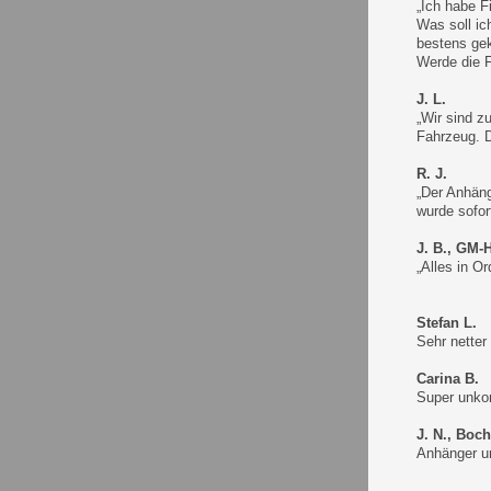
„Ich habe F
Was soll ic
bestens gek
Werde die F
J. L.
„Wir sind z
Fahrzeug. D
R. J.
„Der Anhäng
wurde sofor
J. B., GM-
„Alles in O
Stefan L.
Sehr netter
Carina B.
Super unkom
J. N., Boch
Anhänger un