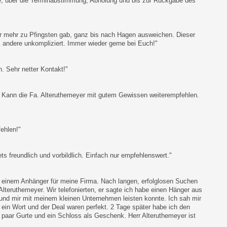
me, über die Terminabstimmung, Abholung und bis zur Rückgabe des
 mehr zu Pfingsten gab, ganz bis nach Hagen ausweichen. Dieser
s andere unkompliziert. Immer wieder gerne bei Euch!"
. Sehr netter Kontakt!"
. Kann die Fa. Alteruthemeyer mit gutem Gewissen weiterempfehlen.
ehlen!"
 freundlich und vorbildlich. Einfach nur empfehlenswert."
h einem Anhänger für meine Firma. Nach langen, erfolglosen Suchen
Alteruthemeyer. Wir telefonierten, er sagte ich habe einen Hänger aus
und mir mit meinem kleinen Unternehmen leisten konnte. Ich sah mir
 ein Wort und der Deal waren perfekt. 2 Tage später habe ich den
n paar Gurte und ein Schloss als Geschenk. Herr Alteruthemeyer ist