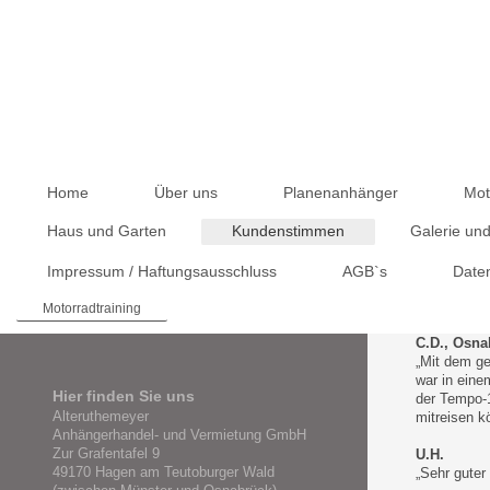
Home
Über uns
Planenanhänger
Mot
Haus und Garten
Kundenstimmen
Galerie un
Impressum / Haftungsausschluss
AGB`s
Date
Motorradtraining
C.D., Osna
„Mit dem ge
war in eine
Hier finden Sie uns
der Tempo-1
Alteruthemeyer
mitreisen k
Anhängerhandel- und Vermietung GmbH
Zur Grafentafel 9
U.H.
49170 Hagen am Teutoburger Wald
„Sehr guter