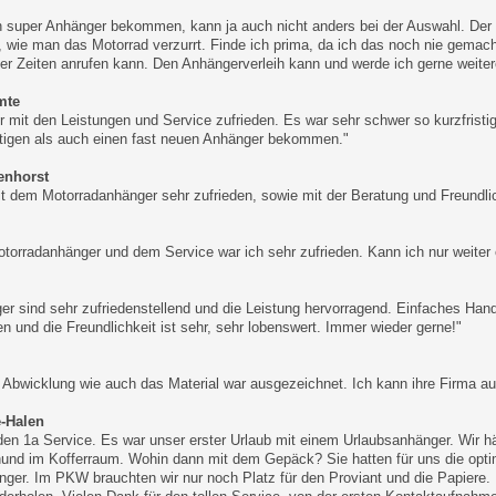
n super Anhänger bekommen, kann ja auch nicht anders bei der Auswahl. Der P
 wie man das Motorrad verzurrt. Finde ich prima, da ich das noch nie gemach
er Zeiten anrufen kann. Den Anhängerverleih kann und werde ich gerne weite
mte
hr mit den Leistungen und Service zufrieden. Es war sehr schwer so kurzfristi
tigen als auch einen fast neuen Anhänger bekommen."
lenhorst
it dem Motorradanhänger sehr zufrieden, sowie mit der Beratung und Freundlic
torradanhänger und dem Service war ich sehr zufrieden. Kann ich nur weiter
er sind sehr zufriedenstellend und die Leistung hervorragend. Einfaches Handli
en und die Freundlichkeit ist sehr, sehr lobenswert. Immer wieder gerne!"
 Abwicklung wie auch das Material war ausgezeichnet. Ich kann ihre Firma auf
e-Halen
den 1a Service. Es war unser erster Urlaub mit einem Urlaubsanhänger. Wir h
und im Kofferraum. Wohin dann mit dem Gepäck? Sie hatten für uns die optim
ger. Im PKW brauchten wir nur noch Platz für den Proviant und die Papiere. 