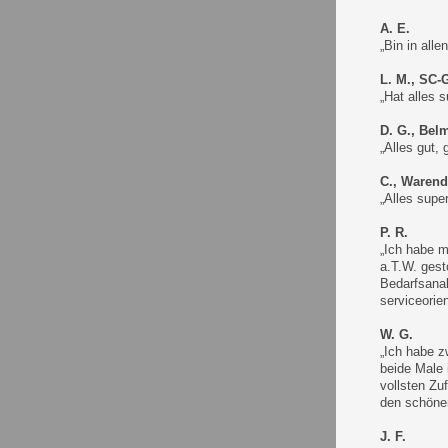
A. E.
„Bin in all
L. M., SC-
„Hat alles 
D. G., Bel
„Alles gut,
C., Warend
„Alles super
P. R.
„Ich habe m
a.T.W. gest
Bedarfsanal
serviceorie
W. G.
„Ich habe z
beide Male 
vollsten Zu
den schöne
J. F.