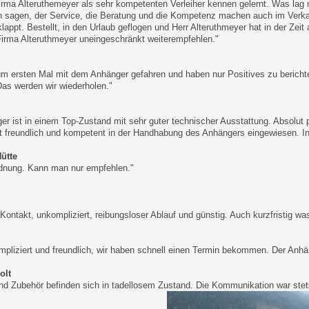
irma Alteruthemeyer als sehr kompetenten Verleiher kennen gelernt. Was lag
h sagen, der Service, die Beratung und die Kompetenz machen auch im Verkau
lappt. Bestellt, in den Urlaub geflogen und Herr Alteruthmeyer hat in der Zeit
irma Alteruthmeyer uneingeschränkt weiterempfehlen."
um ersten Mal mit dem Anhänger gefahren und haben nur Positives zu berichten
as werden wir wiederholen."
er ist in einem Top-Zustand mit sehr guter technischer Ausstattung. Absolut
t freundlich und kompetent in der Handhabung des Anhängers eingewiesen. In
Hütte
rdnung. Kann man nur empfehlen."
 Kontakt, unkompliziert, reibungsloser Ablauf und günstig. Auch kurzfristig 
pliziert und freundlich, wir haben schnell einen Termin bekommen. Der Anhänge
olt
d Zubehör befinden sich in tadellosem Zustand. Die Kommunikation war stets 