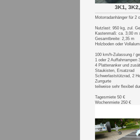
3K1, 3K2
Motorradanhänger für 2 
Nutzlast: 950 kg, zul. G
Kastenmaß: ca. 3,00 m 
Gesamtbreite: 2,35 m
Holzboden oder Vollalu
100 km/h-Zulassung / g
1 oder 2 Auffahrrampen
4 Plattenanker und zusä
Staukisten, Ersatzrad
Schwerlaststützrad, 2 H
Zurrgurte
teilweise sehr flexibel 
Tagesmiete 50 €
Wochenmiete 250 €