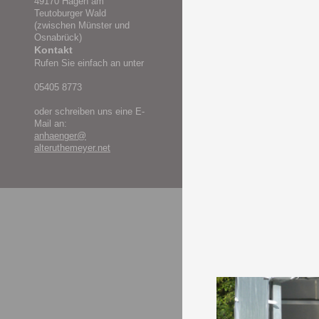
49170 Hagen am
Teutoburger Wald
(zwischen Münster und
Osnabrück)
Kontakt
Rufen Sie einfach an unter
05405 8773
oder schreiben uns eine E-
Mail an:
anhaenger@
alteruthemeyer.net