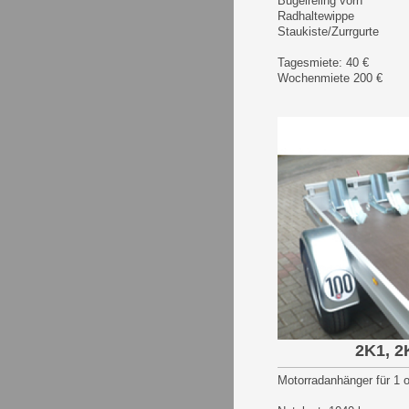
Bügelreling vorn
Radhaltewippe
Staukiste/Zurrgurte
Tagesmiete: 40 €
Wochenmiete 200 €
2K1, 2
Motorradanhänger für 1 