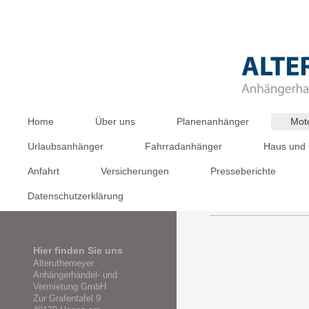
Home
Über uns
Planenanhänger
Mot
Urlaubsanhänger
Fahrradanhänger
Haus und 
Anfahrt
Versicherungen
Presseberichte
Datenschutzerklärung
Hier finden Sie uns
Alteruthemeyer
Anhängerhandel- und
Vermietung GmbH
Zur Grafentafel 9